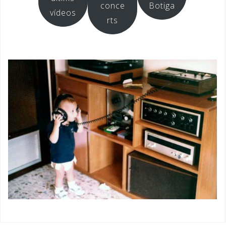
conce
Botiga
vídeos
rts