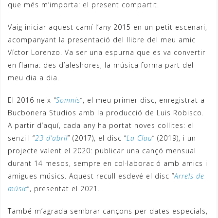
que més m’importa: el present compartit.
Vaig iniciar aquest camí l’any 2015 en un petit escenari,
acompanyant la presentació del llibre del meu amic
Víctor Lorenzo. Va ser una espurna que es va convertir
en flama: des d’aleshores, la música forma part del
meu dia a dia.
El 2016 neix
“
Somnis
“, el meu primer disc, enregistrat a
Bucbonera Studios amb la producció de Luis Robisco.
A partir d’aquí, cada any ha portat noves collites: el
senzill “
23
d’abril
” (2017), el disc “
La Clau
” (2019), i un
projecte valent el 2020: publicar una cançó mensual
durant 14 mesos, sempre en col·laboració amb amics i
amigues músics. Aquest recull esdevé el disc “
Arrels de
músic
“, presentat el 2021.
També m’agrada sembrar cançons per dates especials,